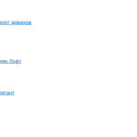
алог диванов
ляк Лофт
легант