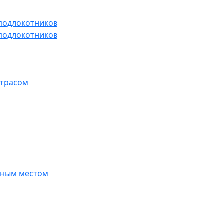
 подлокотников
 подлокотников
атрасом
ьным местом
м