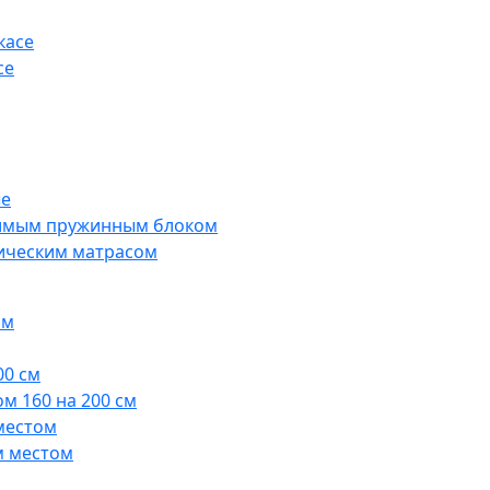
касе
се
ые
симым пружинным блоком
дическим матрасом
ом
00 см
м 160 на 200 см
местом
м местом