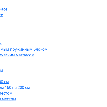
касе
се
ые
симым пружинным блоком
дическим матрасом
ом
00 см
м 160 на 200 см
местом
м местом