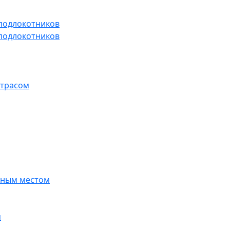
 подлокотников
 подлокотников
атрасом
ьным местом
м