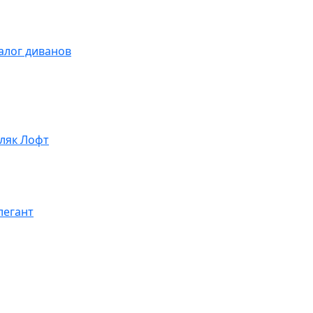
алог диванов
ляк Лофт
легант