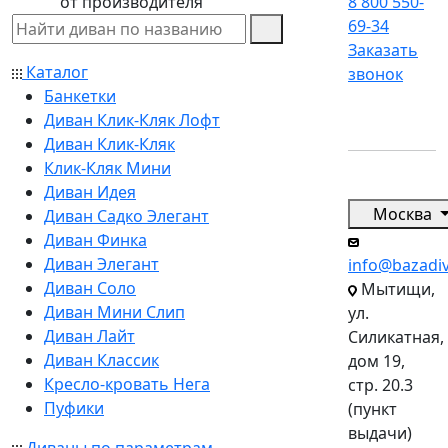
от производителя
8 800 550-
69-34
Заказать
Каталог
звонок
Банкетки
Диван Клик-Кляк Лофт
Диван Клик-Кляк
Клик-Кляк Мини
Диван Идея
Москва
Диван Садко Элегант
Диван Финка
Диван Элегант
info@bazadi
Диван Соло
Мытищи,
Диван Мини Слип
ул.
Диван Лайт
Силикатная,
Диван Классик
дом 19,
Кресло-кровать Нега
стр. 20.3
Пуфики
(пункт
выдачи)